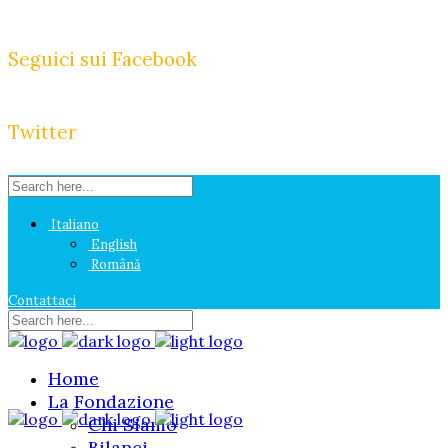
Seguici sui Facebook
Twitter
Italiano
English
Română
Contattaci
Home
La Fondazione
Chi Siamo
Bilanci