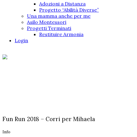
Adozioni a Distanza
Progetto “Abilità Diverse”
Una mamma anche per me
Asilo Montessori
Progetti Terminati
Restituire Armonia
Login
Fun Run 2018 – Corri per
Mihaela
Singureni 2017
Fondazione Bambini in Emergenza
/
Fun Run 2018 –
Corri per Mihaela
Fun Run 2018 – Corri per Mihaela
Info