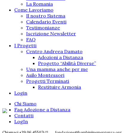
La Romania
Come Lavoriamo
Il nostro Sistema
Calendario Eventi
Testimonianze
Iscrizione Newsletter
FAQ
I Progetti
Centro Andreea Damato
Adozioni a Distanza
Progetto “Abilità Diverse”
Una mamma anche per me
Asilo Montessori
Progetti Terminati
Restituire Armonia
Login
Chi Siamo
Faq Adozione a Distanza
Contatti
LogIn
Better Together
Chiamaci +39 06 45507011
fondazione@bambiniinemergenza.org