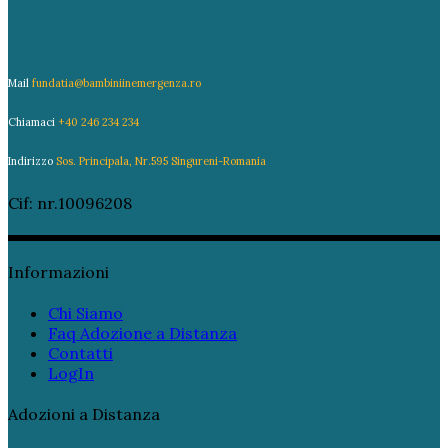
Mail
fundatia@bambiniinemergenza.ro
Chiamaci
+40 246 234 234
Indirizzo
Sos. Principala, Nr.595 Singureni-Romania
Cif: nr.10096208
Informazioni
Chi Siamo
Faq Adozione a Distanza
Contatti
LogIn
Adozioni a Distanza