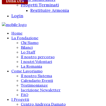
Dona Ora
Progetti Terminati
Restituire Armonia
Login
Home
La Fondazione
Chi Siamo
Bilanci
Lo Staff
Il nostro percorso
I nostri Volontari
La Romania
Come Lavoriamo
Il nostro Sistema
Calendario Eventi
Testimonianze
Iscrizione Newsletter
FAQ
I Progetti
Centro Andreea Damato