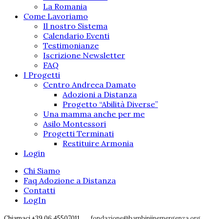
La Romania
Come Lavoriamo
Il nostro Sistema
Calendario Eventi
Testimonianze
Iscrizione Newsletter
FAQ
I Progetti
Centro Andreea Damato
Adozioni a Distanza
Progetto “Abilità Diverse”
Una mamma anche per me
Asilo Montessori
Progetti Terminati
Restituire Armonia
Login
Chi Siamo
Faq Adozione a Distanza
Contatti
LogIn
Chiamaci +39 06 45507011
fondazione@bambiniinemergenza.org