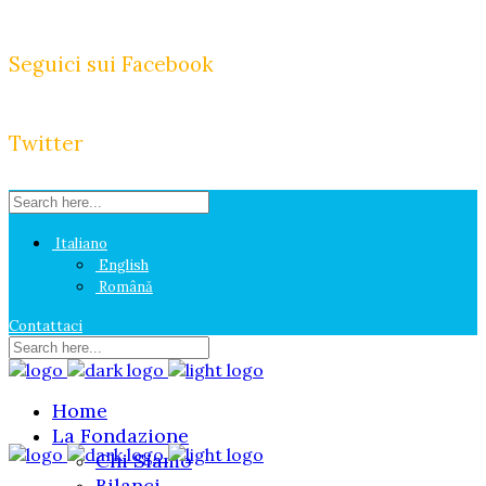
Seguici sui Facebook
Twitter
Italiano
English
Română
Contattaci
Home
La Fondazione
Chi Siamo
Bilanci