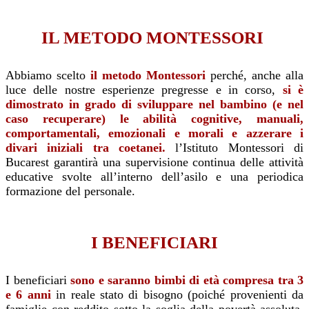
IL METODO MONTESSORI
Abbiamo
scelto
il metodo Montessori
perché, anche alla
luce delle nostre esperienze pregresse e in corso,
si è
dimostrato in grado di sviluppare nel bambino (e nel
caso recuperare) le abilità cognitive, manuali,
comportamentali, emozionali e morali e azzerare i
divari iniziali tra coetanei.
l’Istituto Montessori di
Bucarest garantirà una supervisione continua delle attività
educative svolte all’interno dell’asilo e una periodica
formazione del personale.
I BENEFICIARI
I beneficiari
sono e saranno bimbi di età compresa tra 3
e 6 anni
in reale stato di bisogno (poiché provenienti da
famiglie con reddito sotto la soglia della povertà assoluta,